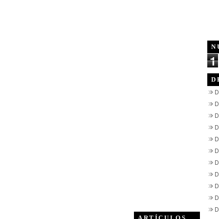
N
1
D
D
D
D
D
D
D
D
D
D
D
D
ARTÍCULOS