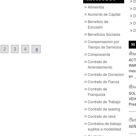
D
Alimentos
D
Aumento de Capital
D
Beneficio de
D
Excusión
D
Beneficios Sociales
Compensacion por
M
Tiempo de Servicios
2
3
4
»
Acta
Compraventa
ACT
Contrato de
INMU
Arrendamiento
mes 
Contrato de Donacion
en _
Contrato de Fianza
Soli
Contrato de
SOL
Franquicia
VEH
Contrato de Trabajo
Pre
Contrato de leasing
____
Contrato de obra
Cart
Contratos de trabajo
SE
sujetos a modalidad
___