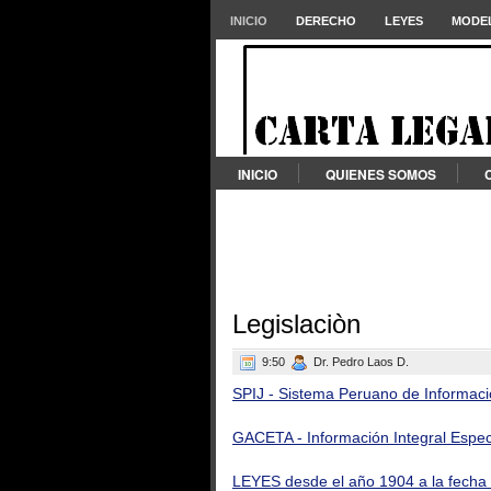
INICIO
DERECHO
LEYES
MODEL
INICIO
QUIENES SOMOS
Legislaciòn
9:50
Dr. Pedro Laos D.
SPIJ - Sistema Peruano de Informaci
GACETA - Información Integral Espe
LEYES desde el año 1904 a la fech