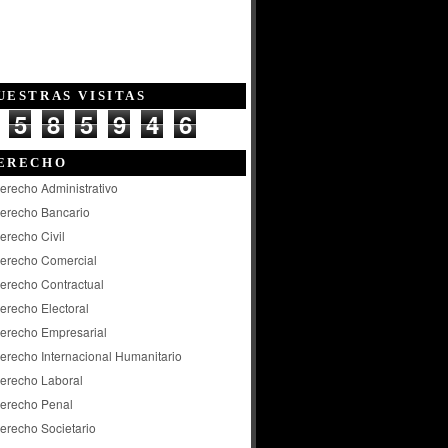
UESTRAS VISITAS
5
8
5
9
4
6
ERECHO
erecho Administrativo
erecho Bancario
erecho Civil
erecho Comercial
erecho Contractual
erecho Electoral
erecho Empresarial
erecho Internacional Humanitario
erecho Laboral
erecho Penal
erecho Societario