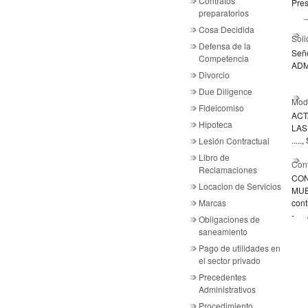
Contratos
Pres
preparatorios
___
Cosa Decidida
Soli
Defensa de la
Señ
Competencia
ADM
Divorcio
Due Diligence
Mode
Fideicomiso
ACT
Hipoteca
LAS .
....
Lesión Contractual
Libro de
Cont
Reclamaciones
CON
Locacion de Servicios
MUE
Marcas
cont
- .
Obligaciones de
saneamiento
Pago de utilidades en
el sector privado
Precedentes
Administrativos
Procedimiento