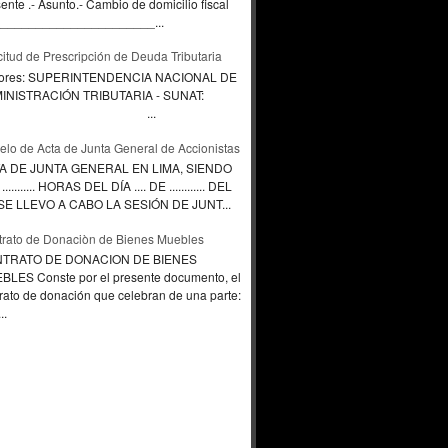
ente .- Asunto.- Cambio de domicilio fiscal
____________________...
citud de Prescripción de Deuda Tributaria
ores: SUPERINTENDENCIA NACIONAL DE
INISTRACIÓN TRIBUTARIA - SUNAT:
...
lo de Acta de Junta General de Accionistas
A DE JUNTA GENERAL EN LIMA, SIENDO
.......... HORAS DEL DÍA .... DE ............ DEL
., SE LLEVO A CABO LA SESIÓN DE JUNT...
rato de Donaciòn de Bienes Muebles
TRATO DE DONACION DE BIENES
BLES Conste por el presente documento, el
rato de donación que celebran de una parte:
..