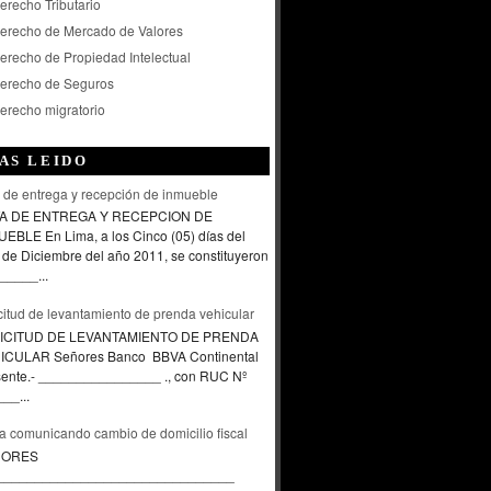
erecho Tributario
erecho de Mercado de Valores
erecho de Propiedad Intelectual
erecho de Seguros
erecho migratorio
AS LEIDO
 de entrega y recepción de inmueble
A DE ENTREGA Y RECEPCION DE
EBLE En Lima, a los Cinco (05) días del
de Diciembre del año 2011, se constituyeron
_____...
citud de levantamiento de prenda vehicular
ICITUD DE LEVANTAMIENTO DE PRENDA
ICULAR Señores Banco BBVA Continental
sente.- ________________ ., con RUC Nº
__...
a comunicando cambio de domicilio fiscal
ÑORES
_______________________________