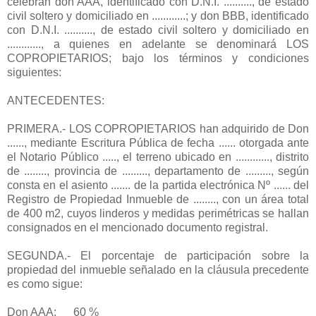
celebran don AAA, identificado con D.N.I. .........., de estado
civil soltero y domiciliado en ............; y don BBB, identificado
con D.N.I. .........., de estado civil soltero y domiciliado en
............, a quienes en adelante se denominará LOS
COPROPIETARIOS; bajo los términos y condiciones
siguientes:
ANTECEDENTES:
PRIMERA.- LOS COPROPIETARIOS han adquirido de Don
......, mediante Escritura Pública de fecha ...... otorgada ante
el Notario Público ....., el terreno ubicado en ............, distrito
de ........, provincia de ........., departamento de ........., según
consta en el asiento ....... de la partida electrónica Nº ...... del
Registro de Propiedad Inmueble de ........, con un área total
de 400 m2, cuyos linderos y medidas perimétricas se hallan
consignados en el mencionado documento registral.
SEGUNDA.- El porcentaje de participación sobre la
propiedad del inmueble señalado en la cláusula precedente
es como sigue:
Don AAA: 60 %