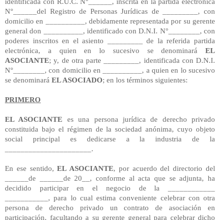
identificada con R.U.C. N°______, inscrita en la partida electrónica
N°______del Registro de Personas Jurídicas de _________, con
domicilio en __________, debidamente representada por su gerente
general don __________, identificado con D.N.I. N°________, con
poderes inscritos en el asiento _________ de la referida partida
electrónica, a quien en lo sucesivo se denominará
EL
ASOCIANTE
; y, de otra parte _________, identificada con D.N.I.
N°________, con domicilio en __________, a quien en lo sucesivo
se denominará
EL ASOCIADO
; en los términos siguientes:
PRIMERO
EL ASOCIANTE
es una persona jurídica de derecho privado
constituida bajo el régimen de la sociedad anónima, cuyo objeto
social principal es dedicarse a la industria de la
______________________.
En ese sentido,
EL ASOCIANTE
, por acuerdo del directorio del
______de ______de 20__, conforme al acta que se adjunta, ha
decidido participar en el negocio de la ____________
___________, para lo cual estima conveniente celebrar con otra
persona de derecho privado un contrato de asociación en
participación, facultando a su gerente general para celebrar dicho