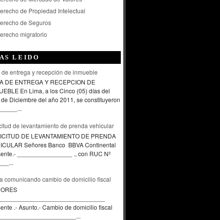
erecho de Propiedad Intelectual
erecho de Seguros
erecho migratorio
AS LEIDO
 de entrega y recepción de inmueble
A DE ENTREGA Y RECEPCION DE
EBLE En Lima, a los Cinco (05) días del
de Diciembre del año 2011, se constituyeron
_____...
citud de levantamiento de prenda vehicular
ICITUD DE LEVANTAMIENTO DE PRENDA
ICULAR Señores Banco BBVA Continental
sente.- ________________ ., con RUC Nº
__...
a comunicando cambio de domicilio fiscal
ÑORES
_______________________________
ente .- Asunto.- Cambio de domicilio fiscal
____________________...