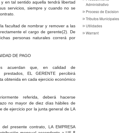
en tal sentido aquella tendrá libertad
Administrativo
 sus servicios, siempre y cuando no se
Proceso de Escision
contrato.
Tributos Municipales
Utilidades
a facultad de nombrar y remover a las
irectamente el cargo de gerente(2). De
Warrant
ichas personas naturales correrá por
NIDAD DE PAGO
es acuerdan que, en calidad de
ios prestados, EL GERENTE percibirá
neta obtenida en cada ejercicio económico
riormente referida, deberá hacerse
lazo no mayor de diez días hábiles de
 de ejercicio por la junta general de LA
n del presente contrato, LA EMPRESA
tribución mensual ascendente a US $