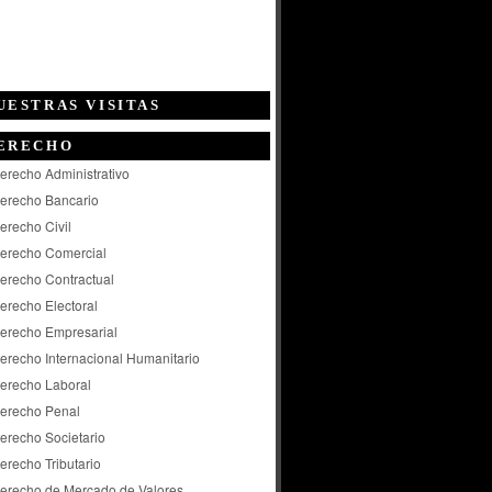
UESTRAS VISITAS
ERECHO
erecho Administrativo
erecho Bancario
erecho Civil
erecho Comercial
erecho Contractual
erecho Electoral
erecho Empresarial
erecho Internacional Humanitario
erecho Laboral
erecho Penal
erecho Societario
erecho Tributario
erecho de Mercado de Valores