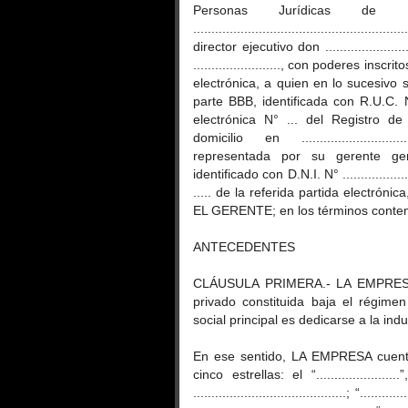
Personas Jurídicas de ....
...............................................
director ejecutivo don ......................
........................, con poderes inscr
electrónica, a quien en lo sucesiv
parte BBB, identificada con R.U.C. N° ..
electrónica N° ... del Registro de P
domicilio en ..............................
representada por su gerente general don 
identificado con D.N.I. N° ...............
..... de la referida partida electrón
EL GERENTE; en los términos conteni
ANTECEDENTES
CLÁUSULA PRIMERA.- LA EMPRESA 
privado constituida baja el régime
social principal es dedicarse a la indus
En ese sentido, LA EMPRESA cuent
cinco estrellas: el “.................
..........................................; “...