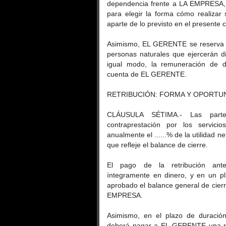
dependencia frente a LA EMPRESA, y 
para elegir la forma cómo realizar
aparte de lo previsto en el presente 
Asimismo, EL GERENTE se reserva l
personas naturales que ejercerán d
igual modo, la remuneración de d
cuenta de EL GERENTE.
RETRIBUCIÓN: FORMA Y OPORTU
CLÁUSULA SÉTIMA.- Las part
contraprestación por los servic
anualmente el ......% de la utilidad 
que refleje el balance de cierre.
El pago de la retribución ante
íntegramente en dinero, y en un p
aprobado el balance general de cierre
EMPRESA.
Asimismo, en el plazo de duració
deberá pagar a EL GERENTE una re