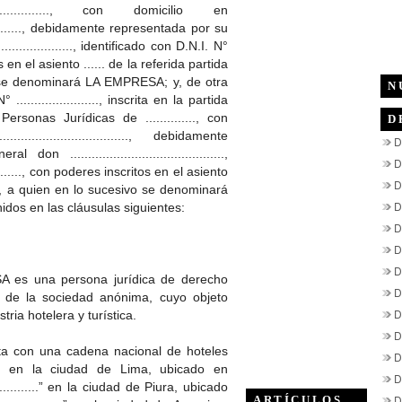
.........., con domicilio en
.................., debidamente representada por su
....................., identificado con D.N.I. N°
itos en el asiento ...... de la referida partida
o se denominará LA EMPRESA; y, de otra
N
....................., inscrita en la partida
ersonas Jurídicas de .............., con
D
..................................., debidamente
D
...........................................,
D
........., con poderes inscritos en el asiento
D
ica, a quien en lo sucesivo se denominará
D
dos en las cláusulas siguientes:
D
D
D
es una persona jurídica de derecho
D
n de la sociedad anónima, cuyo objeto
D
tria hotelera y turística.
D
a con una cadena nacional de hoteles
D
......”, en la ciudad de Lima, ubicado en
D
.....................” en la ciudad de Piura, ubicado
D
ARTÍCULOS