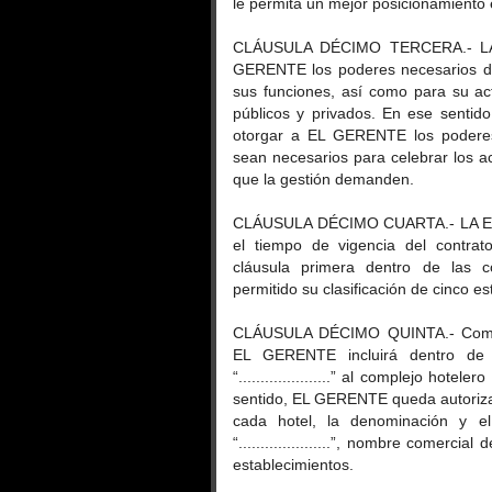
le permita un mejor posicionamiento
CLÁUSULA DÉCIMO TERCERA.- LA E
GERENTE los poderes necesarios de
sus funciones, así como para su ac
públicos y privados. En ese sentid
otorgar a EL GERENTE los poderes
sean necesarios para celebrar los ac
que la gestión demanden.
CLÁUSULA DÉCIMO CUARTA.- LA EMP
el tiempo de vigencia del contrato
cláusula primera dentro de las c
permitido su clasificación de cinco est
CLÁUSULA DÉCIMO QUINTA.- Como c
EL GERENTE incluirá dentro de 
“.....................” al complejo hote
sentido, EL GERENTE queda autoriza
cada hotel, la denominación y el
“.....................”, nombre comerci
establecimientos.