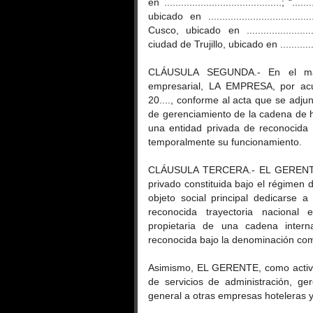
en ..........................................; “
ubicado en ..................................
Cusco, ubicado en ...........................
ciudad de Trujillo, ubicado en ................
CLÁUSULA SEGUNDA.- En el marc
empresarial, LA EMPRESA, por acuerd
20...., conforme al acta que se adj
de gerenciamiento de la cadena de ho
una entidad privada de reconocida t
temporalmente su funcionamiento.
CLÁUSULA TERCERA.- EL GERENTE 
privado constituida bajo el régimen
objeto social principal dedicarse a
reconocida trayectoria nacional 
propietaria de una cadena intern
reconocida bajo la denominación comercial d
Asimismo, EL GERENTE, como activid
de servicios de administración, ge
general a otras empresas hoteleras y 