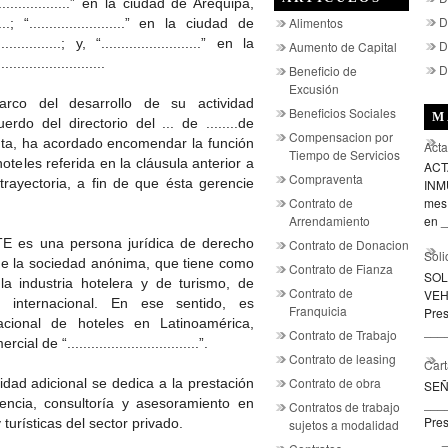
.........................” en la ciudad de Arequipa,
D
Alimentos
......; “........................” en la ciudad de
............; y, “.........................” en la
D
Aumento de Capital
......................
D
Beneficio de
Excusión
o del desarrollo de su actividad
Beneficios Sociales
M
o del directorio del ... de ........de
Compensacion por
unta, ha acordado encomendar la función
Acta
Tiempo de Servicios
teles referida en la cláusula anterior a
ACT
Compraventa
rayectoria, a fin de que ésta gerencie
INMU
Contrato de
mes 
Arrendamiento
en _
es una persona jurídica de derecho
Contrato de Donacion
Soli
 de la sociedad anónima, que tiene como
Contrato de Fianza
SOL
 la industria hotelera y de turismo, de
Contrato de
VEH
e internacional. En ese sentido, es
Franquicia
Pre
acional de hoteles en Latinoamérica,
____
Contrato de Trabajo
e “.................................”.
Contrato de leasing
Cart
Contrato de obra
ad adicional se dedica a la prestación
SE
___
rencia, consultoría y asesoramiento en
Contratos de trabajo
Pres
turísticas del sector privado.
sujetos a modalidad
___