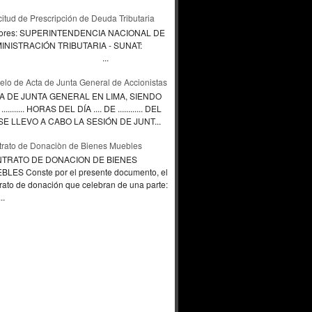
citud de Prescripción de Deuda Tributaria
ores: SUPERINTENDENCIA NACIONAL DE
INISTRACIÓN TRIBUTARIA - SUNAT:
...
lo de Acta de Junta General de Accionistas
A DE JUNTA GENERAL EN LIMA, SIENDO
.......... HORAS DEL DÍA .... DE ............ DEL
., SE LLEVO A CABO LA SESIÓN DE JUNT...
rato de Donaciòn de Bienes Muebles
TRATO DE DONACION DE BIENES
BLES Conste por el presente documento, el
rato de donación que celebran de una parte:
..