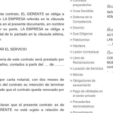
Contratos
preparatorios
Soli
Cosa Decidida
Señ
te contrato, EL GERENTE se obliga a
ADM
Defensa de la
de LA EMPRESA referida en la cláusula
Competencia
tas en el presente documento, en nombre
Divorcio
r su parte, LA EMPRESA se obliga a
Mode
Due Diligence
al de lo pactado en la cláusula sétima,
ACT
s.
LAS .
Fideicomiso
....
Hipoteca
R EL SERVICIO
Lesión Contractual
Cont
Libro de
CON
ria de este contrato será prestado por
Reclamaciones
MUE
, contados a partir del .... de .........
cont
Locacion de Servicios
- .
Marcas
 por carta notarial, con dos meses de
Obligaciones de
o del contrato su intención de terminar
saneamiento
iende que el contrato queda renovado por
Pago de utilidades en
el sector privado
Precedentes
aran que el presente contrato es de
Administrativos
GERENTE no está sujeto a relación de
Procedimiento