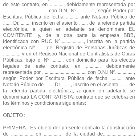
de este contrato, en ..........., debidamente representada por
..................................., con D.N.I.Nº..............., según Poder por
Escritura Pública de fecha ........., ante Notario Público de
......, Dr. ......., inscrito en el asiento ....... de la referida partida
electrónica, a quien en adelante se denominará EL
COMITENTE; y, de la otra parte la empresa BBB,
identificada con RUC Nº..................., inscrita en la partida
electrónica Nº ...... del Registro de Personas Jurídicas de
............., y en el Registro Nacional de Contratistas de Obras
Públicas, bajo el Nº ........., con domicilio para los efectos
legales de este contrato, en ..........., debidamente
representada por ..................................., con D.N.I.Nº...............,
según Poder por Escritura Pública de fecha ........., ante
Notario Público de ......, Dr. ......., inscrito en el asiento ....... de
la referida partida electrónica, a quien en adelante se
denominará LA CONTRATISTA; contrato que se celebra en
los términos y condiciones siguientes:
OBJETO :
PRIMERA.- Es objeto del presente contrato la construcción
de ................., en .............. de la ciudad de.........................;