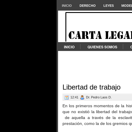
INICIO
DERECHO
LEYES
MODEL
INICIO
QUIENES SOMOS
Libertad de trabajo
12:41
Dr. Pedro Laos D.
En los primeros momentos de la hist
que no existió la libertad del traba
de aquella a través de la esclavi
prestación, como la de los gremios q