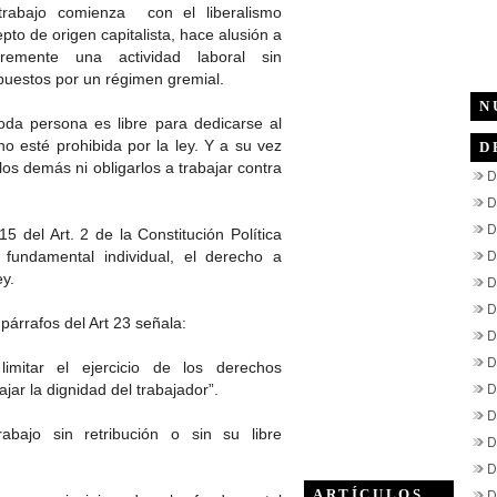
 trabajo comienza con el liberalismo
o de origen capitalista, hace alusión a
ibremente una actividad laboral sin
puestos por un régimen gremial.
N
toda persona es libre para dedicarse al
no esté prohibida por la ley. Y a su vez
D
los demás ni obligarlos a trabajar contra
D
D
D
5 del Art. 2 de la Constitución Política
D
fundamental individual, el derecho a
ey.
D
D
árrafos del Art 23 señala:
D
D
limitar el ejercicio de los derechos
D
jar la dignidad del trabajador”.
D
abajo sin retribución o sin su libre
D
D
D
ARTÍCULOS