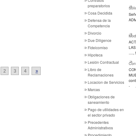
Contratos
preparatorios
Soli
Cosa Decidida
Señ
ADM
Defensa de la
Competencia
Divorcio
Mode
Due Diligence
ACT
LAS .
Fideicomiso
....
Hipoteca
Lesión Contractual
Cont
Libro de
CON
2
3
4
»
Reclamaciones
MUE
cont
Locacion de Servicios
- .
Marcas
Obligaciones de
saneamiento
Pago de utilidades en
el sector privado
Precedentes
Administrativos
Procedimiento