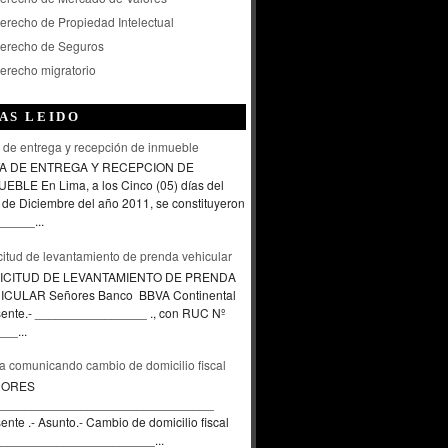
erecho de Propiedad Intelectual
erecho de Seguros
erecho migratorio
AS LEIDO
 de entrega y recepción de inmueble
A DE ENTREGA Y RECEPCION DE
EBLE En Lima, a los Cinco (05) días del
de Diciembre del año 2011, se constituyeron
_____...
citud de levantamiento de prenda vehicular
ICITUD DE LEVANTAMIENTO DE PRENDA
ICULAR Señores Banco BBVA Continental
sente.- ________________ ., con RUC Nº
__...
a comunicando cambio de domicilio fiscal
ÑORES
_______________________________
ente .- Asunto.- Cambio de domicilio fiscal
____________________...