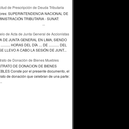
citud de Prescripción de Deuda Tributaria
ores: SUPERINTENDENCIA NACIONAL DE
INISTRACIÓN TRIBUTARIA - SUNAT:
...
lo de Acta de Junta General de Accionistas
A DE JUNTA GENERAL EN LIMA, SIENDO
.......... HORAS DEL DÍA .... DE ............ DEL
., SE LLEVO A CABO LA SESIÓN DE JUNT...
rato de Donaciòn de Bienes Muebles
TRATO DE DONACION DE BIENES
BLES Conste por el presente documento, el
rato de donación que celebran de una parte:
..