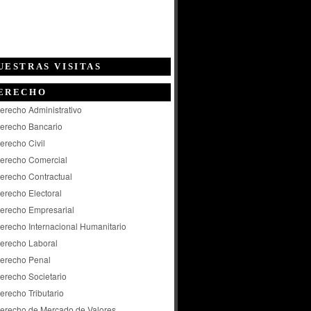
UESTRAS VISITAS
ERECHO
erecho Administrativo
erecho Bancario
erecho Civil
erecho Comercial
erecho Contractual
erecho Electoral
erecho Empresarial
erecho Internacional Humanitario
erecho Laboral
erecho Penal
erecho Societario
erecho Tributario
erecho de Mercado de Valores