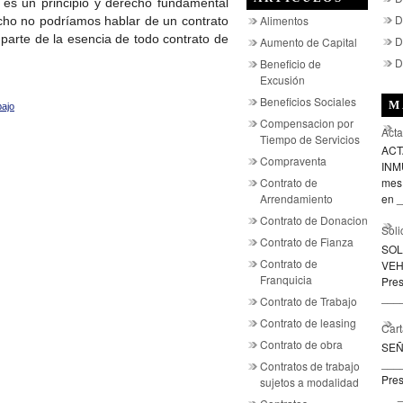
o es un principio y derecho fundamental
D
Alimentos
echo no podríamos hablar de un contrato
 parte de la esencia de todo contrato de
D
Aumento de Capital
D
Beneficio de
Excusión
Beneficios Sociales
M
bajo
Compensacion por
Acta
Tiempo de Servicios
ACT
Compraventa
INMU
Contrato de
mes 
Arrendamiento
en _
Contrato de Donacion
Soli
Contrato de Fianza
SOL
Contrato de
VEH
Franquicia
Pre
____
Contrato de Trabajo
Contrato de leasing
Cart
Contrato de obra
SE
___
Contratos de trabajo
Pres
sujetos a modalidad
___