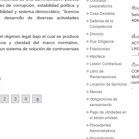
Contratos
es de corrupción, estabilidad política y
preparatorios
Soli
abilidad y sistema democrático, “licencia
Cosa Decidida
Señ
 desarrollo de diversas actividades
ADM
Defensa de la
Competencia
Divorcio
Mode
el régimen legal bajo el cual se produce
Due Diligence
encia y claridad del marco normativo,
ACT
LAS .
Fideicomiso
a un sistema de solución de controversias
....
Hipoteca
Lesión Contractual
Cont
Libro de
CON
Reclamaciones
MUE
n
cont
Locacion de Servicios
- .
Marcas
2
3
4
»
Obligaciones de
saneamiento
Pago de utilidades en
el sector privado
Precedentes
Administrativos
Procedimiento