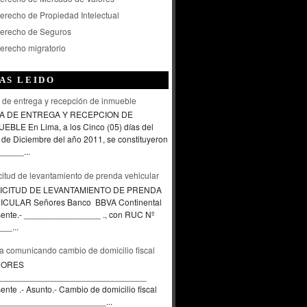
erecho de Propiedad Intelectual
erecho de Seguros
erecho migratorio
AS LEIDO
 de entrega y recepción de inmueble
A DE ENTREGA Y RECEPCION DE
EBLE En Lima, a los Cinco (05) días del
de Diciembre del año 2011, se constituyeron
_____...
citud de levantamiento de prenda vehicular
ICITUD DE LEVANTAMIENTO DE PRENDA
ICULAR Señores Banco BBVA Continental
sente.- ________________ ., con RUC Nº
__...
a comunicando cambio de domicilio fiscal
ÑORES
_______________________________
ente .- Asunto.- Cambio de domicilio fiscal
____________________...