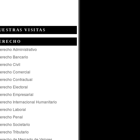
UESTRAS VISITAS
ERECHO
erecho Administrativo
erecho Bancario
erecho Civil
erecho Comercial
erecho Contractual
erecho Electoral
erecho Empresarial
erecho Internacional Humanitario
erecho Laboral
erecho Penal
erecho Societario
erecho Tributario
erecho de Mercado de Valores