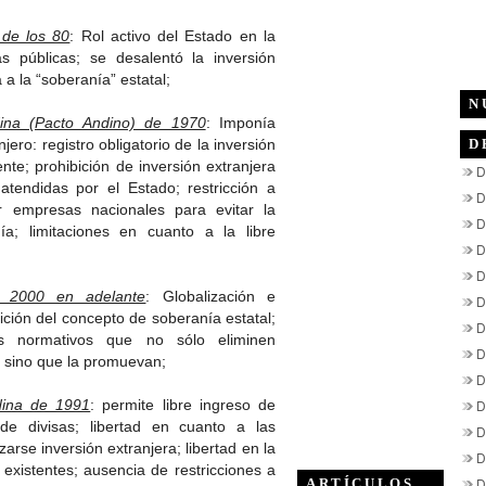
 de los 80
: Rol activo del Estado en la
 públicas; se desalentó la inversión
a la “soberanía” estatal;
N
ina (Pacto Andino) de 1970
: Imponía
njero: registro obligatorio de la inversión
D
nte; prohibición de inversión extranjera
D
 atendidas por el Estado; restricción a
D
r empresas nacionales para evitar la
D
ía; limitaciones en cuanto a la libre
D
D
y 2000 en adelante
: Globalización e
D
ción del concepto de soberanía estatal;
D
s normativos que no sólo eliminen
D
era sino que la promuevan;
D
dina de 1991
: permite libre ingreso de
D
 de divisas; libertad en cuanto a las
D
arse inversión extranjera; libertad en la
D
existentes; ausencia de restricciones a
D
ARTÍCULOS