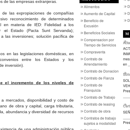
os de las empresas extranjeras.
D
Alimentos
n de las expropiaciones de compañías
D
Aumento de Capital
esivo reconocimiento de determinados
D
Beneficio de
al en materia de IED: Fidelidad a los
Excusión
or el Estado (Pacta Sunt Servanda);
Beneficios Sociales
M
a las inversiones; solución pacífica de
Compensacion por
Acta
Tiempo de Servicios
ACT
Compraventa
INMU
dos en las legislaciones domésticas, en
Contrato de
mes 
 convenios entre los Estados y los
Arrendamiento
en _
 de inversión).
Contrato de Donacion
Soli
Contrato de Fianza
SOL
e el incremento de los niveles de
Contrato de
VEH
Franquicia
Pre
____
Contrato de Trabajo
a mercados, disponibilidad y costo de
Contrato de leasing
Cart
no de obra y capital, carga tributaria,
Contrato de obra
SE
da, abundancia y diversidad de recursos
___
Contratos de trabajo
Pres
sujetos a modalidad
___
xistencia de una administración pública