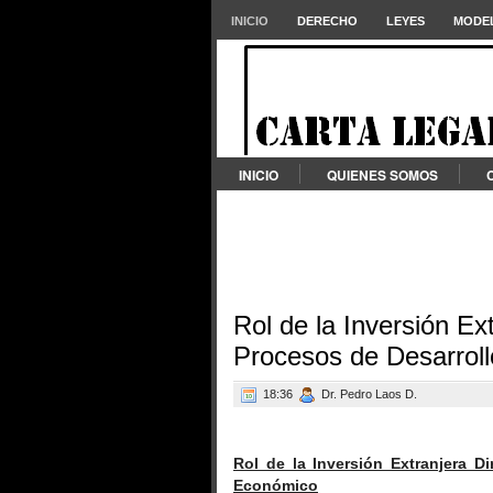
INICIO
DERECHO
LEYES
MODEL
INICIO
QUIENES SOMOS
Rol de la Inversión Ex
Procesos de Desarrol
18:36
Dr. Pedro Laos D.
Rol de la Inversión Extranjera D
Económico