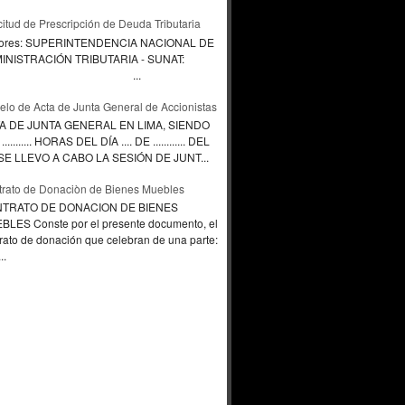
citud de Prescripción de Deuda Tributaria
ores: SUPERINTENDENCIA NACIONAL DE
INISTRACIÓN TRIBUTARIA - SUNAT:
...
lo de Acta de Junta General de Accionistas
A DE JUNTA GENERAL EN LIMA, SIENDO
.......... HORAS DEL DÍA .... DE ............ DEL
., SE LLEVO A CABO LA SESIÓN DE JUNT...
rato de Donaciòn de Bienes Muebles
TRATO DE DONACION DE BIENES
BLES Conste por el presente documento, el
rato de donación que celebran de una parte:
..