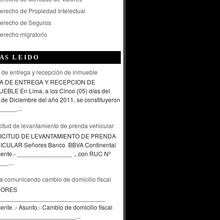
erecho de Propiedad Intelectual
erecho de Seguros
erecho migratorio
AS LEIDO
 de entrega y recepción de inmueble
A DE ENTREGA Y RECEPCION DE
EBLE En Lima, a los Cinco (05) días del
de Diciembre del año 2011, se constituyeron
_____...
citud de levantamiento de prenda vehicular
ICITUD DE LEVANTAMIENTO DE PRENDA
ICULAR Señores Banco BBVA Continental
sente.- ________________ ., con RUC Nº
__...
a comunicando cambio de domicilio fiscal
ÑORES
_______________________________
ente .- Asunto.- Cambio de domicilio fiscal
____________________...