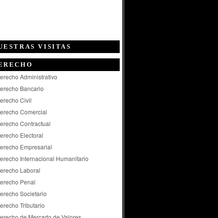
UESTRAS VISITAS
ERECHO
erecho Administrativo
erecho Bancario
erecho Civil
erecho Comercial
erecho Contractual
erecho Electoral
erecho Empresarial
erecho Internacional Humanitario
erecho Laboral
erecho Penal
erecho Societario
erecho Tributario
erecho de Mercado de Valores