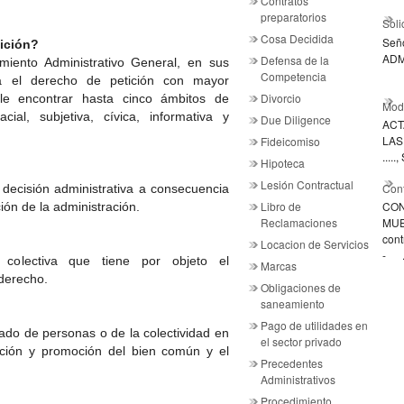
Contratos
preparatorios
Soli
Cosa Decidida
Señ
tición?
ADM
Defensa de la
iento Administrativo General, en sus
Competencia
ula el derecho de petición con mayor
Divorcio
le encontrar hasta cinco ámbitos de
Mode
ial, subjetiva, cívica, informativa y
Due Diligence
ACT
LAS .
Fideicomiso
....
Hipoteca
Lesión Contractual
Cont
 decisión administrativa a consecuencia
Libro de
CON
ción de la administración.
Reclamaciones
MUE
cont
Locacion de Servicios
- .
o colectiva que tiene por objeto el
Marcas
 derecho.
Obligaciones de
saneamiento
Pago de utilidades en
ado de personas o de la colectividad en
el sector privado
ección y promoción del bien común y el
Precedentes
Administrativos
Procedimiento