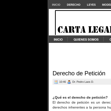
INICIO
DERECHO
LEYES
MODEL
INICIO
QUIENES SOMOS
Derecho de Petición
10:46
Dr. Pedro Laos D.
¿Qué es el derecho de petición?
El derecho de petición es un dere
derechos inherentes a la persona hu