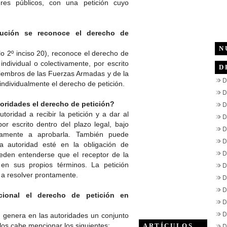
eres públicos, con una petición cuyo
tución se reconoce el derecho de
N
ulo 2º inciso 20), reconoce el derecho de
individual o colectivamente, por escrito
D
iembros de las Fuerzas Armadas y de la
D
individualmente el derecho de petición.
D
oridades el derecho de petición?
D
toridad a recibir la petición y a dar al
D
r escrito dentro del plazo legal, bajo
D
riamente a aprobarla. También puede
D
la autoridad esté en la obligación de
D
ueden entenderse que el receptor de la
 en sus propios términos. La petición
D
 a resolver prontamente.
D
D
cional el derecho de petición en
D
D
n genera en las autoridades un conjunto
los cabe mencionar los siguientes:
D
ARTÍCULOS