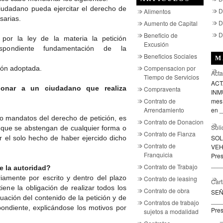
ciudadano pueda ejercitar el derecho de
D
Alimentos
sarias.
D
Aumento de Capital
D
Beneficio de
por la ley de la materia la petición
Excusión
espondiente fundamentación de la
Beneficios Sociales
M
Compensacion por
sión adoptada.
Acta
Tiempo de Servicios
ACT
ionar a un ciudadano que realiza
Compraventa
INMU
Contrato de
mes 
Arrendamiento
en _
 o mandatos del derecho de petición, es
Contrato de Donacion
Soli
 que se abstengan de cualquier forma o
Contrato de Fianza
SOL
r el solo hecho de haber ejercido dicho
Contrato de
VEH
Franquicia
Pre
____
Contrato de Trabajo
e la autoridad?
iamente por escrito y dentro del plazo
Contrato de leasing
Cart
iene la obligación de realizar todos los
Contrato de obra
SE
uación del contenido de la petición y de
___
Contratos de trabajo
ondiente, explicándose los motivos por
Pres
sujetos a modalidad
___