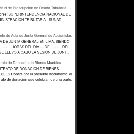
citud de Prescripción de Deuda Tributaria
ores: SUPERINTENDENCIA NACIONAL DE
INISTRACIÓN TRIBUTARIA - SUNAT:
...
lo de Acta de Junta General de Accionistas
A DE JUNTA GENERAL EN LIMA, SIENDO
.......... HORAS DEL DÍA .... DE ............ DEL
., SE LLEVO A CABO LA SESIÓN DE JUNT...
rato de Donaciòn de Bienes Muebles
TRATO DE DONACION DE BIENES
BLES Conste por el presente documento, el
rato de donación que celebran de una parte:
..