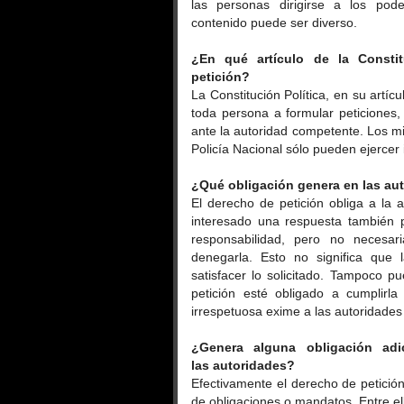
las personas dirigirse a los pod
contenido puede ser diverso.
¿En qué artículo de la Consti
petición?
La Constitución Política, en su artíc
toda persona a formular peticiones, 
ante la autoridad competente. Los m
Policía Nacional sólo pueden ejercer 
¿Qué obligación genera en las aut
El derecho de petición obliga a la au
interesado una respuesta también po
responsabilidad, pero no necesa
denegarla. Esto no significa que 
satisfacer lo solicitado. Tampoco p
petición esté obligado a cumplirla
irrespetuosa exime a las autoridades
¿Genera alguna obligación adi
las
autoridades?
Efectivamente el derecho de petició
de obligaciones o mandatos. Entre el