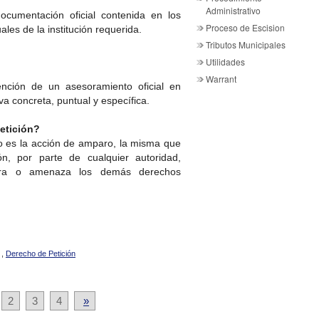
?
Administrativo
ocumentación oficial contenida en los
Proceso de Escision
les de la institución requerida.
Tributos Municipales
Utilidades
Warrant
ención de un asesoramiento oficial en
va concreta, puntual y específica.
etición?
o es la acción de amparo, la misma que
n, por parte de cualquier autoridad,
nera o amenaza los demás derechos
,
Derecho de Petición
2
3
4
»